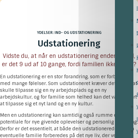
YDELSER: IND- OG UDSTATIONERING
Udstationering
Vidste du, at når en udstationering ender før tid,
er det 9 ud af 10 gange, fordi familien ikke trives?
En udstationering er en stor forandring, som er forbundet
med mange følelser. Som udstationeret kræver det meget at
skulle tilpasse sig en ny arbejdsplads og en ny
arbejdskultur, og for familie som helhed kan det være svært
at tilpasse sig et nyt land og en ny kultur.
Men en udstationering kan samtidig også rumme et stort
potentiale for nye givende oplevelser og personlig udvikling.
Derfor er det essentielt, at både den udstationerede og den
eventuelle familie forberedes på det nye liv, der venter, så