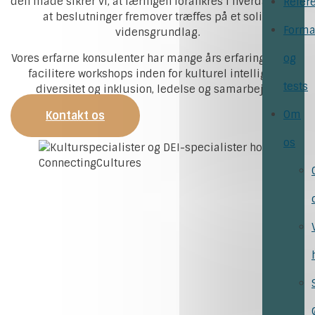
den måde sikrer vi, at læringen forankres i hverdagen, og
Refer
at beslutninger fremover træffes på et solidt
Forma
vidensgrundlag.
Vores erfarne konsulenter har mange års erfaring med at
og
facilitere workshops inden for kulturel intelligens,
tests
diversitet og inklusion, ledelse og samarbejde.
Om
Kontakt os
os