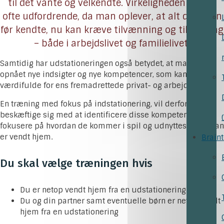
til det vante og velkendte. Virkeligheden er dog
ofte udfordrende, da man oplever, at alt det, man
før kendte, nu kan kræve tilvænning og tilpasning
– både i arbejdslivet og familielivet.
Samtidig har udstationeringen også betydet, at man har
opnået nye indsigter og nye kompetencer, som kan være
værdifulde for ens fremadrettede privat- og arbejdsliv.
En træning med fokus på indstationering, vil derfor også
beskæftige sig med at identificere disse kompetencer, og
fokusere på hvordan de kommer i spil og udnyttes efter man
er vendt hjem.
Brain
Du skal vælge træningen hvis
Du er netop vendt hjem fra en udstationering
Du og din partner samt eventuelle børn er netop vendt
hjem fra en udstationering