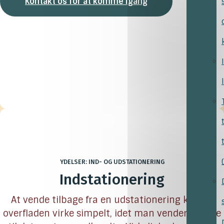
Kontakt os for at komme igang
YDELSER: IND- OG UDSTATIONERING
Indstationering
At vende tilbage fra en udstationering kan på
overfladen virke simpelt, idet man vender tilbage