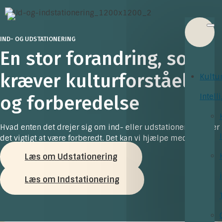
IND- OG UDSTATIONERING
En stor forandring, som
kræver kulturforståelse
Kultu
og forberedelse
Intell
Hvad enten det drejer sig om ind- eller udstationering, så er
det vigtigt at være forberedt. Det kan vi hjælpe med.
Læs om Udstationering
Læs om Indstationering