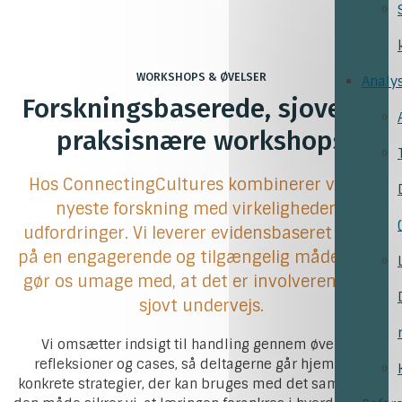
WORKSHOPS & ØVELSER
Analy
Forskningsbaserede, sjove og
praksisnære workshops
Hos ConnectingCultures kombinerer vi den
nyeste forskning med virkelighedens
udfordringer. Vi leverer evidensbaseret viden
på en engagerende og tilgængelig måde, og vi
gør os umage med, at det er involverende og
sjovt undervejs.
Vi omsætter indsigt til handling gennem øvelser,
refleksioner og cases, så deltagerne går hjem med
konkrete strategier, der kan bruges med det samme. På