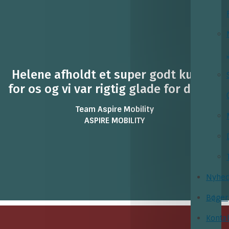
Helene afholdt et super godt kursus
for os og vi var rigtig glade for dagen!
Team Aspire Mobility
ASPIRE MOBILITY
Nyhed
Bøger
Konta