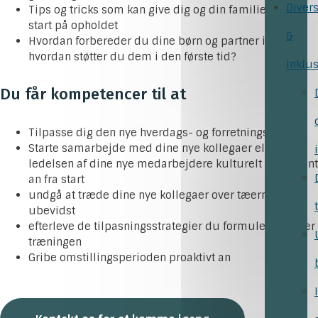
Divers
Tips og tricks som kan give dig og din familie en god
start på opholdet
&
Hvordan forbereder du dine børn og partner inden og
hvordan støtter du dem i den første tid?
Inklu
Du får kompetencer til at
Tilpasse dig den nye hverdags- og forretningskultur
Starte samarbejde med dine nye kollegaer eller
ledelsen af dine nye medarbejdere kulturelt intelligent
an fra start
undgå at træde dine nye kollegaer over tæerne
ubevidst
efterleve de tilpasningsstrategier du formulerer under
træningen
Gribe omstillingsperioden proaktivt an