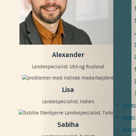
Alexander
Landespecialist, USA og Rusland
Lisa
Landespecialist, Indien
Nyhed
Bøger
Sabiha
Konta