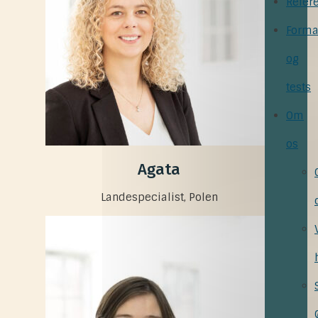
Refer
Forma
og
tests
Om
os
Agata
Landespecialist, Polen