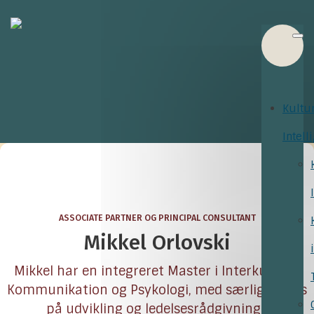
Kultu
Intell
ASSOCIATE PARTNER OG PRINCIPAL CONSULTANT
Mikkel Orlovski
Mikkel har en integreret Master i Interkulturel
Kommunikation og Psykologi, med særligt fokus
på udvikling og ledelsesrådgivning i