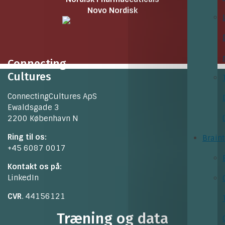
Novo Nordisk
Connecting
Cultures
ConnectingCultures ApS
Ewaldsgade 3
2200 København N
Ring til os:
Brain
+45 6087 0017
Kontakt os på:
LinkedIn
CVR
. 44156121
Træning og data