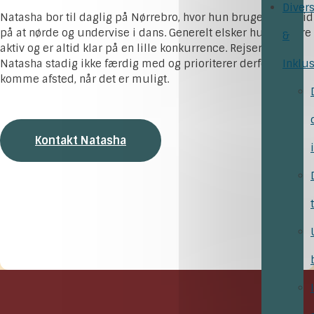
Divers
Natasha bor til daglig på Nørrebro, hvor hun bruger sin fritid
på at nørde og undervise i dans. Generelt elsker hun at være
&
aktiv og er altid klar på en lille konkurrence. Rejserne er
Natasha stadig ikke færdig med og prioriterer derfor at
Inklu
komme afsted, når det er muligt.
Kontakt Natasha