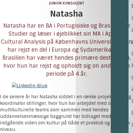
JUNIOR KONSULENT
Natasha
Natasha har en BA i Portugisiske og Brasilianske
Studier og læser i øjeblikket sin MA i Applied
Cultural Analysis på Københavns Universitet. Hun
har rejst en del i Europa og Sydamerika, men
Brasilien har været hendes primære destination,
hvor hun har rejst og opholdt sig on and off i en
periode på 4 år.
I de senere år har Natasha siddet i en række projektleder og
koordinator stillinger, hvor hun har arbejdet med og i
multikulturelle teams som sammen med hendes
uddannelsesmæssige baggrund har bidraget med
indgående viden om kultur på både et praktisk og teoretisk
niveau.