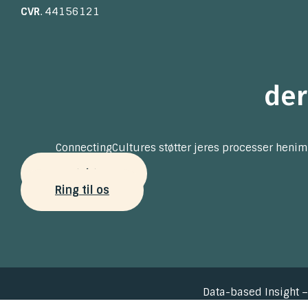
CVR
. 44156121
der
ConnectingCultures støtter jeres processer henim
Kontakt os
Ring til os
Data-based Insight –