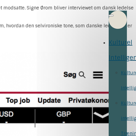
det modsatte. Signe Ørom bliver interviewet om dansk ledelse
. om, hvordan den selvironiske tone, som danske ledere ynder
Kulturel
Intellige
Kultur
Intelli
Kultur
intelli
Træni