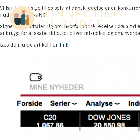
Vi kan lide at sige til os selv, at dansk ledelse er en konku
i udlandet i FINANS.
Signe Ørom udtaler sig om, hvorfor dansk ledelse ikke altid e
at bruge for at skabe tillid, let bliver mistolket, og om, hvo
Læs den fulde artikel her:
link