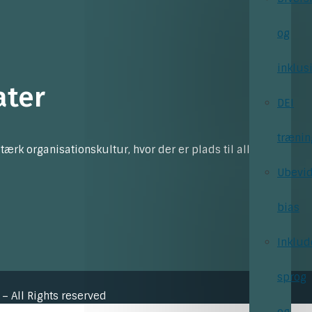
og
inklus
ater
DEI
trænin
k organisationskultur, hvor der er plads til alle
Ubevid
bias
Inklud
sprog
– All Rights reserved