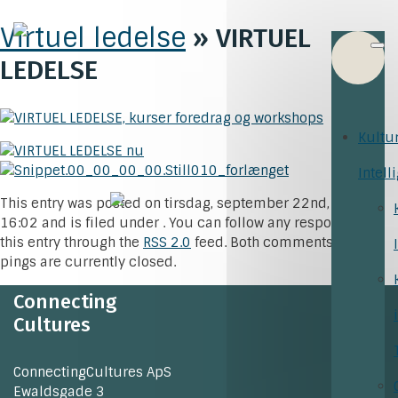
Virtuel ledelse
» VIRTUEL
LEDELSE
Kultu
Intell
This entry was posted on tirsdag, september 22nd, 2020 at
16:02 and is filed under . You can follow any responses to
this entry through the
RSS 2.0
feed. Both comments and
pings are currently closed.
Connecting
Cultures
ConnectingCultures ApS
Ewaldsgade 3