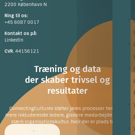
2200 København N
Ring til os:
+45 6087 0017
Kontakt os på:
LinkedIn
CVR
. 44156121
Træning og data
der skaber trivsel og
resultater
ConnectingCultures støtter jeres processer henimod
mere inkluderende ledere, gladere medarbejdere og en
stærk organisationskultur, hvor der er plads til alle
Kontakt os