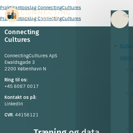
Praktikantopslag ConnectingCultures
Praktikantopslag ConnectingCultures
Connecting
Cultures
Kultu
ConnectingCultures ApS
Intell
Ewaldsgade 3
2200 København N
Ring til os:
+45 6087 0017
Kontakt os på:
LinkedIn
CVR
. 44156121
Træning og data