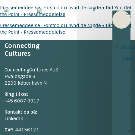
Pressemeddeelse- Forstod du hvad de sagde + Did You Get
the Point - Pressemeddelelse
Pressemeddeelse- Forstod du hvad de sagde + Did You Get
the Point - Pressemeddelelse
Connecting
Kultu
Cultures
Intell
ConnectingCultures ApS
Ewaldsgade 3
2200 København N
Ring til os:
+45 6087 0017
Kontakt os på:
LinkedIn
CVR
. 44156121