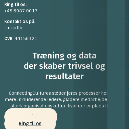
Ring til os:
+45 6087 0017
Kontakt os på:
LinkedIn
CVR
. 44156121
Træning og data
der skaber trivsel og
resultater
ConnectingCultures støtter jeres processer henimod
mere inkluderende ledere, gladere medarbejdere og en
stærk organisationskultur, hvor der er plads til alle
Kontakt os
Ring til os