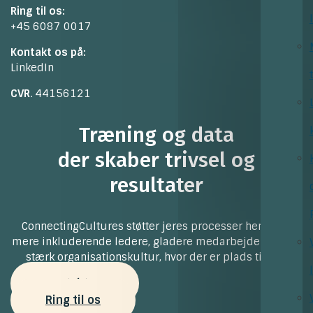
Ring til os:
+45 6087 0017
Kontakt os på:
LinkedIn
CVR
. 44156121
Træning og data
der skaber trivsel og
resultater
ConnectingCultures støtter jeres processer henimod
mere inkluderende ledere, gladere medarbejdere og en
stærk organisationskultur, hvor der er plads til alle
Kontakt os
Ring til os