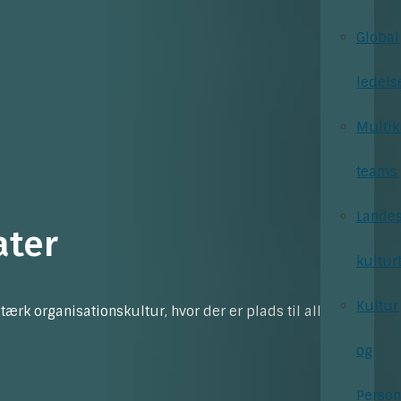
Global
ledels
Multik
teams
Landes
ater
kultur
Kultur
k organisationskultur, hvor der er plads til alle
og
Person