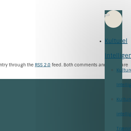
Kulturel
Intellige
entry through the
RSS 2.0
feed. Both comments and pings are
Kultur
Intelli
Kultur
intelli
Træni