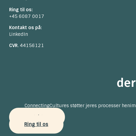
Ring til os:
+45 6087 0017
Kontakt os på:
LinkedIn
CVR
. 44156121
der
ConnectingCultures støtter jeres processer henim
Kontakt os
Ring til os