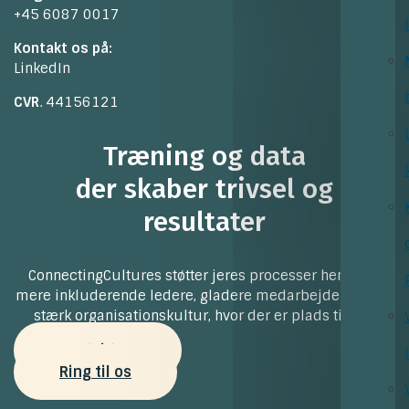
+45 6087 0017
Kontakt os på:
LinkedIn
CVR
. 44156121
Træning og data
der skaber trivsel og
resultater
ConnectingCultures støtter jeres processer henimod
mere inkluderende ledere, gladere medarbejdere og en
stærk organisationskultur, hvor der er plads til alle
Kontakt os
Ring til os